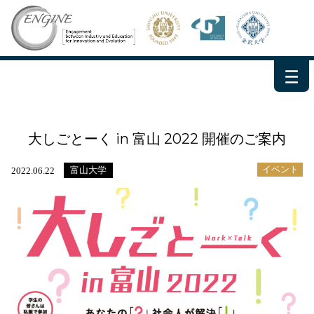
－
－
－
大しごとーく in 富山 2022 開催のご案内
イベント
富山大学
2022.06.22